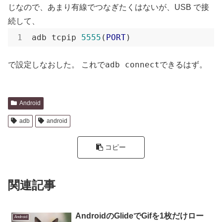
じなので、あまり有線でつなぎたくはないが、USB で接
続して、
adb tcpip 
5555
(
PORT
)
adb connect
で設定しなおした。 これで
できるはず。
Android
adb
android
コピー
関連記事
AndroidのGlideでGifを1枚だけロー
Android