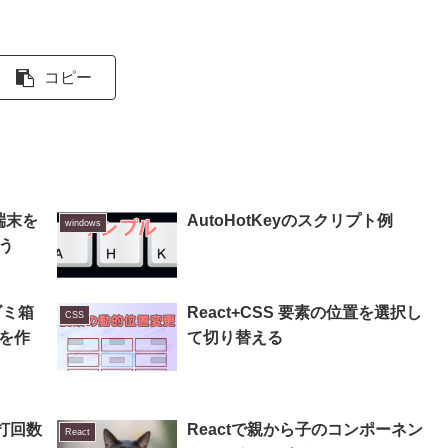
コピー
端末を
AutoHotKeyのスクリプト例
windows
う
ゴミ箱
React+CSS 要素の位置を選択し
CSS
を作
て切り替える
連打回数
Reactで親から子のコンポーネン
React