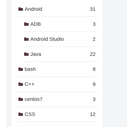
Android
31
ADB
3
Android Studio
2
Java
22
bash
8
C++
9
centos7
3
CSS
12