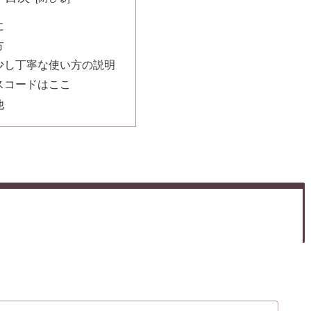
に
方
少し丁寧な使い方の説明
スコードはここ
他