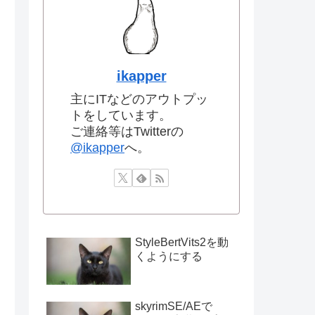
ikapper
主にITなどのアウトプッ
トをしています。
ご連絡等はTwitterの
@ikapper
へ。
StyleBertVits2を動
くようにする
skyrimSE/AEで