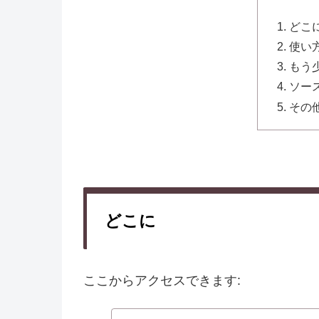
どこ
使い
もう
ソー
その
どこに
ここからアクセスできます: