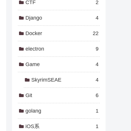
CTF
2
Django
4
Docker
22
electron
9
Game
4
SkyrimSEAE
4
Git
6
golang
1
iOS系
1