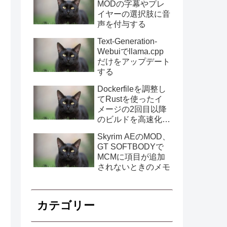
MODの字幕やプレ
イヤーの選択肢に音
声を付与する
Text-Generation-
Webuiでllama.cpp
だけをアップデート
する
Dockerfileを調整し
てRustを使ったイ
メージの2回目以降
のビルドを高速化す
る
Skyrim AEのMOD、
GT SOFTBODYで
MCMに項目が追加
されないときのメモ
カテゴリー