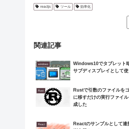
reactjs
ツール
効率化
関連記事
Windows10でタブレット
windows
サブディスプレイとして使
Rustで引数のファイルを
Rust
に移すだけの実行ファイル
成した
Reactのサンプルとして
React