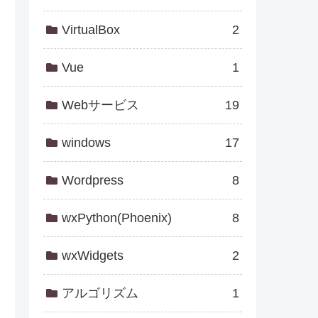
VirtualBox
2
Vue
1
Webサービス
19
windows
17
Wordpress
8
wxPython(Phoenix)
8
wxWidgets
2
アルゴリズム
1