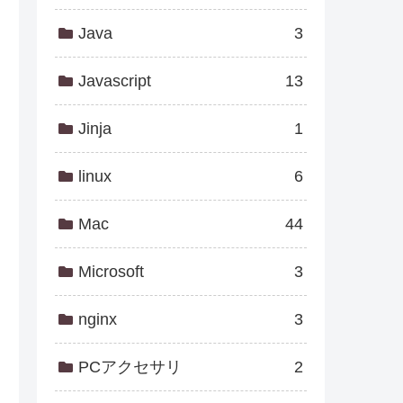
Java
3
Javascript
13
Jinja
1
linux
6
Mac
44
Microsoft
3
nginx
3
PCアクセサリ
2