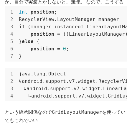
か、自分で実装とかしないと、無理。 なので、こうする
int
position
;

if
 (manager instanceof LinearLayoutMana
position
 = ((LinearLayoutManager)m
}
else
 {

position
 = 
0
;

}
java
.lang
.Object
↳android
.support
.v7
.widget
.RecyclerVie
　↳android
.support
.v7
.widget
.LinearLay
　　↳android
.support
.v7
.widget
.GridLayo
GridLayoutManager
という継承関係なので
を使ってい
てもこれでいい