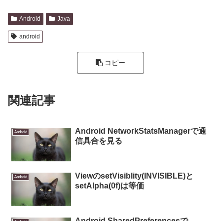
Android
Java
android
コピー
関連記事
Android NetworkStatsManagerで通
Android
信具合を見る
ViewのsetVisiblity(INVISIBLE)と
Android
setAlpha(0f)は等価
Android SharedPreferencesで