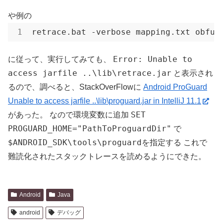
や例の
retrace
.bat
 -verbose mapping
.txt
 obfus
Error: Unable to
に従って、実行してみても、
access jarfile ..\lib\retrace.jar
と表示され
るので、調べると、StackOverFlowに
Android ProGuard
Unable to access jarfile ..\lib\proguard.jar in IntelliJ 11.1
SET
があった。 なので環境変数に追加
PROGUARD_HOME="PathToProguardDir"
で
$ANDROID_SDK\tools\proguard
を指定する これで
難読化されたスタックトレースを読めるようにできた。
Android
Java
android
デバッグ