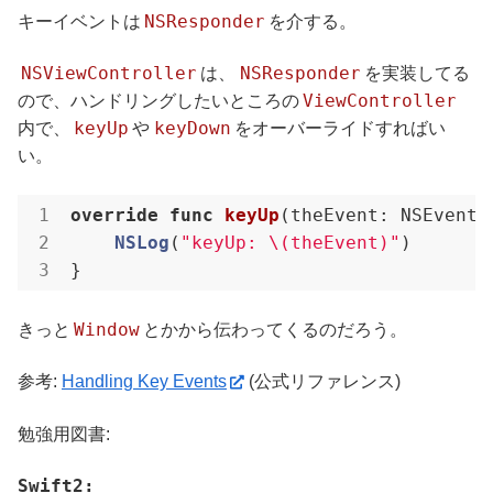
NSResponder
キーイベントは
を介する。
NSViewController
NSResponder
は、
を実装してる
ViewController
ので、ハンドリングしたいところの
keyUp
keyDown
内で、
や
をオーバーライドすればい
い。
override
func
keyUp
(theEvent: NSEvent)
NSLog
(
"keyUp: \(theEvent)"
)

Window
きっと
とかから伝わってくるのだろう。
参考:
Handling Key Events
(公式リファレンス)
勉強用図書:
Swift2: