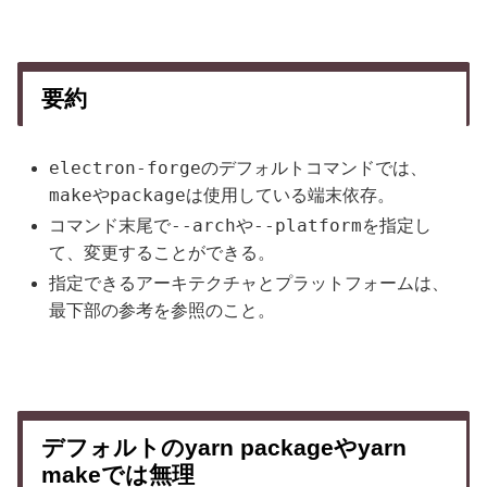
要約
electron-forge
のデフォルトコマンドでは、
make
package
や
は使用している端末依存。
--arch
--platform
コマンド末尾で
や
を指定し
て、変更することができる。
指定できるアーキテクチャとプラットフォームは、
最下部の参考を参照のこと。
デフォルトのyarn packageやyarn
makeでは無理