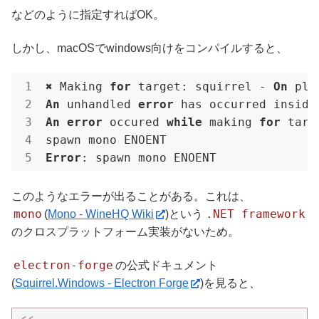
などのように指定すればOK。
しかし、macOSでwindows向けをコンパイルすると、
✖ Making 
for
 target: squirrel - 
On
 pla
An
 unhandled 
error
An
error
 occured 
while
 making 
for
 targ
Error
: spawn mono ENOENT
このようなエラーが出ることがある。これは、
mono
.NET framework
(
Mono - WineHQ Wiki
)という
のクロスプラットフォーム実装がないため。
electron-forge
の公式ドキュメント
(
Squirrel.Windows - Electron Forge
)を見ると、