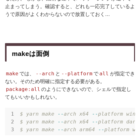
止まってしまう。確認すると、どれも一応完了しているよ
うで原因がよくわからないので放置しておく…
makeは面倒
make
--arch
--platform
all
では、
と
で
が指定でき
ない。そのため明確に指定する必要がある。
package:all
のようにできないので、シェルで指定し
てもいいかもしれない。
$
yarn
make
-
-
arch
x64
-
-
platform
win3
$
yarn
make
-
-
arch
x64
-
-
platform
darw
$
yarn
make
-
-
arch
arm64
-
-
platform
wi