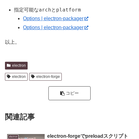
arch
platform
指定可能な
と
Options | electron-packager
Options | electron-packager
以上。
electron
electron
electron-forge
コピー
関連記事
electron-forgeでpreloadスクリプト
electron