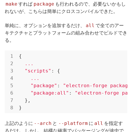
make
package
すれば
も行われるので、必要ないかもし
れないが、こちらは簡単にクロスコンパイルできた。
all
単純に、オプションを追加するだけ、
で全てのアー
キテクチャとプラットフォームの組み合わせでビルドでき
る。
{

...
"scripts"
: {

...
"package"
: 
"electron-forge package
"package:all"
: 
"electron-forge pac
  },

}
--arch
--platform
all
上記のように
と
に
を指定す
るだけ。 しかし、結構な確率でパッケージングが途中で