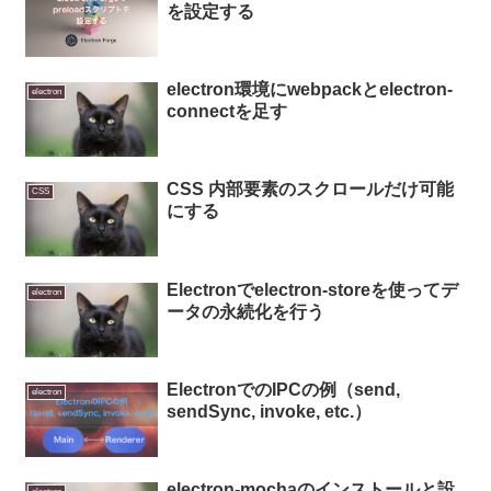
を設定する
electron環境にwebpackとelectron-
electron
connectを足す
CSS 内部要素のスクロールだけ可能
CSS
にする
Electronでelectron-storeを使ってデ
electron
ータの永続化を行う
ElectronでのIPCの例（send,
electron
sendSync, invoke, etc.）
electron-mochaのインストールと設