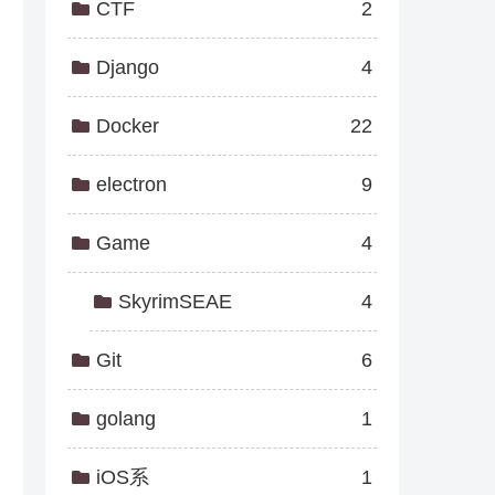
CTF
2
Django
4
Docker
22
electron
9
Game
4
SkyrimSEAE
4
Git
6
golang
1
iOS系
1