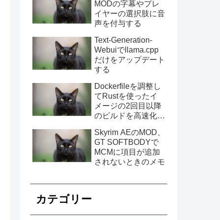
MODの字幕やプレ
イヤーの選択肢に音
声を付与する
Text-Generation-
Webuiでllama.cpp
だけをアップデート
する
Dockerfileを調整し
てRustを使ったイ
メージの2回目以降
のビルドを高速化す
る
Skyrim AEのMOD、
GT SOFTBODYで
MCMに項目が追加
されないときのメモ
カテゴリー