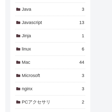
Java
3
Javascript
13
Jinja
1
linux
6
Mac
44
Microsoft
3
nginx
3
PCアクセサリ
2