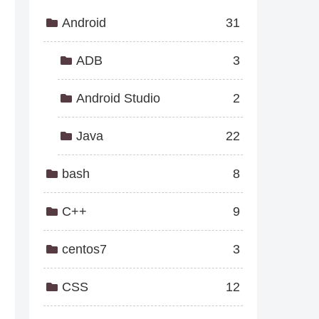
Android
31
ADB
3
Android Studio
2
Java
22
bash
8
C++
9
centos7
3
CSS
12