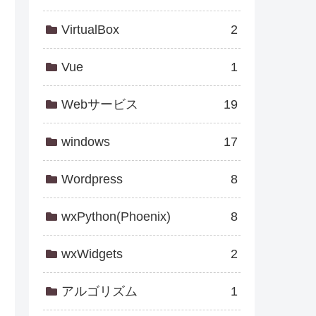
VirtualBox
2
Vue
1
Webサービス
19
windows
17
Wordpress
8
wxPython(Phoenix)
8
wxWidgets
2
アルゴリズム
1