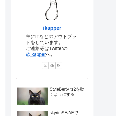
ikapper
主にITなどのアウトプッ
トをしています。
ご連絡等はTwitterの
@ikapper
へ。
StyleBertVits2を動
くようにする
skyrimSE/AEで