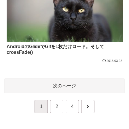
AndroidのGlideでGifを1枚だけロード。そして
crossFade()
2016.03.22
次のページ
次
1
2
4
へ