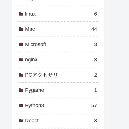
linux
6
Mac
44
Microsoft
3
nginx
3
PCアクセサリ
2
Pygame
1
Python3
57
React
8