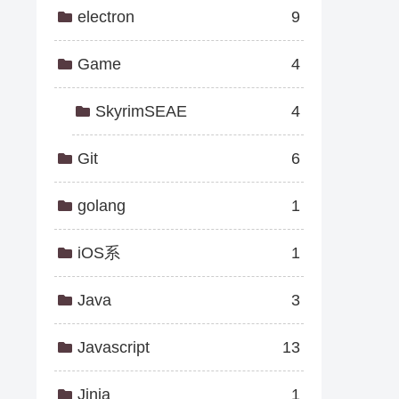
electron
9
Game
4
SkyrimSEAE
4
Git
6
golang
1
iOS系
1
Java
3
Javascript
13
Jinja
1