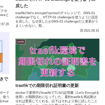
戻した
nx
アクセ
traefikのlet's encryptのacmeのチャレンジで、DNS-01
areと
challengeでなく、HTTP-01 challengeを使うように設定
を戻した。なぜ戻したかDNS-01 challengeだと更新がう
.07.20
まくいかない。期...
2021.08.15
traefik
付きで
traefikでの期限切れ証明書の更新
シュボード
dockerで運用中のtraefikでTLSの証明書（Let's Encryptを
載。使う
使用）が期限切れになっていた。要約traefikを再起動さ
true
せれば更新してくれる。以下はそれより前に試したこと