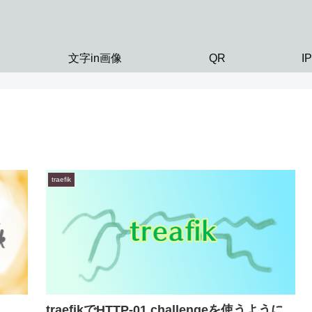
文字in画像
QR
I
traefik
traefikでHTTP-01 challengeを使うように