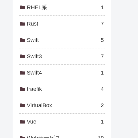
RHEL系
1
Rust
7
Swift
5
Swift3
7
Swift4
1
traefik
4
VirtualBox
2
Vue
1