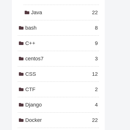
Java
22
bash
8
C++
9
centos7
3
CSS
12
CTF
2
Django
4
Docker
22