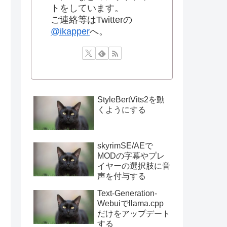
トをしています。
ご連絡等はTwitterの
@ikapper
へ。
StyleBertVits2を動
くようにする
skyrimSE/AEで
MODの字幕やプレ
イヤーの選択肢に音
声を付与する
Text-Generation-
Webuiでllama.cpp
だけをアップデート
する