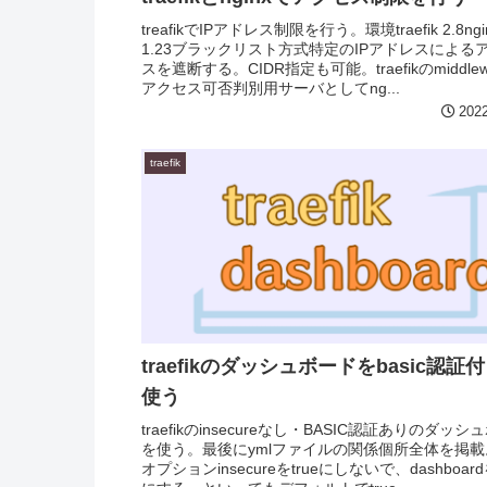
treafikでIPアドレス制限を行う。環境traefik 2.8ngi
1.23ブラックリスト方式特定のIPアドレスによる
スを遮断する。CIDR指定も可能。traefikのmiddlew
アクセス可否判別用サーバとしてng...
2022
traefik
traefikのダッシュボードをbasic認証
使う
traefikのinsecureなし・BASIC認証ありのダッ
を使う。最後にymlファイルの関係個所全体を掲
オプションinsecureをtrueにしないで、dashboardを