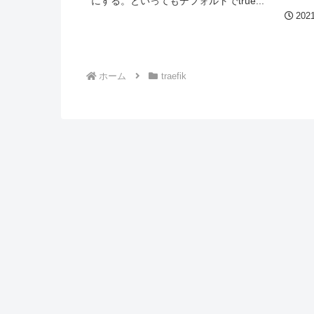
にする。といってもデフォルトでtrue...
2021
ホーム
traefik