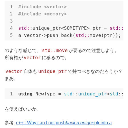
#
include
<vector>
#
include
<memory>
std:
:unique_ptr
<SOMETYPE>
 ptr = 
std::
m
a_vector->push_back(
std::
std::move
のような感じで、
が要るので注意しよう。
vector
所有権が
に移るので。
vector
unique_ptr
自体も
で持つべきなのだろうか？
まあ、
using
 NewType = 
std
::
unique_ptr
<
std
::
v
を使えばいいか。
参考:
c++ - Why can I not push
back a unique
ptr into a