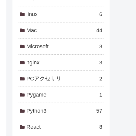
linux
6
Mac
44
Microsoft
3
nginx
3
PCアクセサリ
2
Pygame
1
Python3
57
React
8