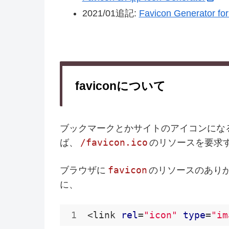
2021/01追記:
Favicon Generator for 
faviconについて
ブックマークとかサイトのアイコンにな
/favicon.ico
ば、
のリソースを要求
favicon
ブラウザに
のリソースのあり
に、
<link 
rel
=
"icon"
type
=
"im