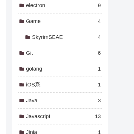
electron
9
Game
4
SkyrimSEAE
4
Git
6
golang
1
iOS系
1
Java
3
Javascript
13
Jinja
1