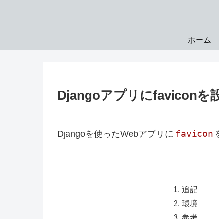
ホーム
Djangoアプリにfavicon
favicon
Djangoを使ったWebアプリに
追記
環境
参考