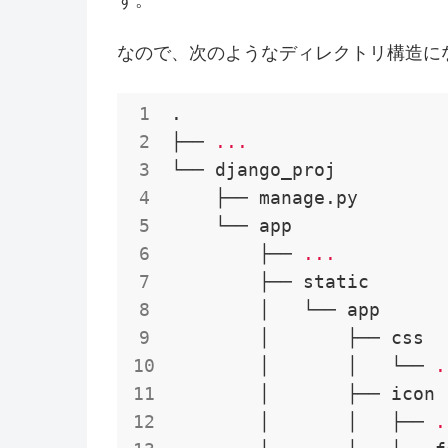
ず。
なので、次のようなディレクトリ構造に
.

├── 
...
└── django_proj

    ├── manage.py

    └── app

        ├── 
...
        ├── static

        │   └── app

        │       ├── css

        │       │   └── 
.
        │       ├── icon

        │       │   ├── 
.