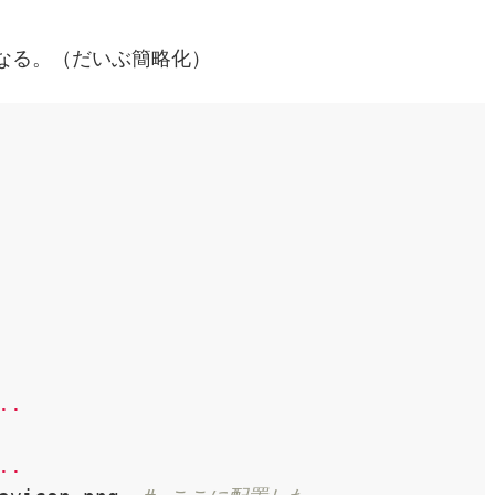
なる。（だいぶ簡略化）
..
..