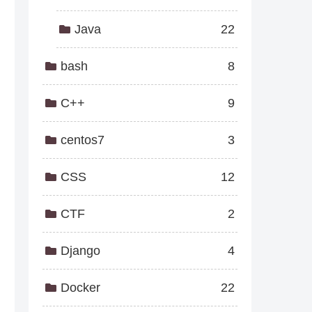
Java
22
bash
8
C++
9
centos7
3
CSS
12
CTF
2
Django
4
Docker
22