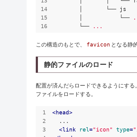
        │       │   └── f
        │       └── js

        │           └── 
.
        └── 
...
favicon
この構造のもとで、
となる静
静的ファイルのロード
配置が済んだらロードできるようにする
ファイルをロードする。
<
head
>
  ...

<
link
rel
=
"icon"
type
=
"