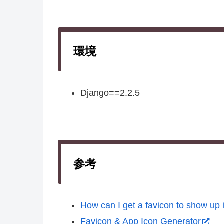
環境
Django==2.2.5
参考
How can I get a favicon to show up
Favicon & App Icon Generator