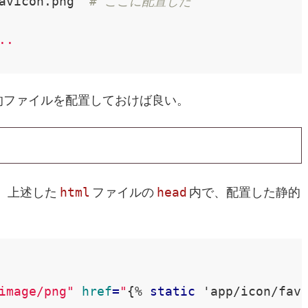
avicon.png  
# ここに配置した
..
的ファイルを配置しておけば良い。
html
head
。上述した
ファイルの
内で、配置した静的
image/png"
href
=
"
{% 
static
 'app/icon/fav