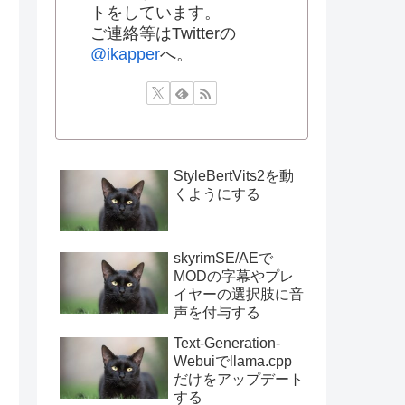
トをしています。
ご連絡等はTwitterの
@ikapper
へ。
StyleBertVits2を動
くようにする
skyrimSE/AEで
MODの字幕やプレ
イヤーの選択肢に音
声を付与する
Text-Generation-
Webuiでllama.cpp
だけをアップデート
する