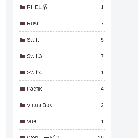
RHEL系
1
Rust
7
Swift
5
Swift3
7
Swift4
1
traefik
4
VirtualBox
2
Vue
1
icon.png' %}
"
>
Webサービス
19