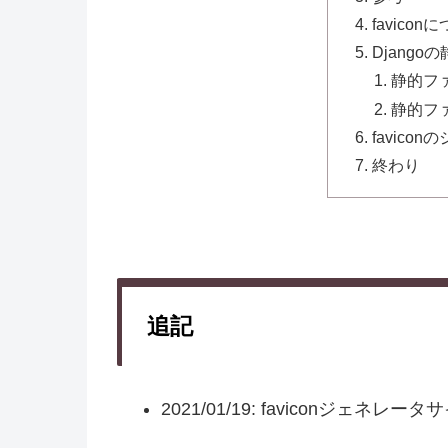
favicon
Djang
静的フ
静的フ
favico
終わり
追記
2021/01/19: faviconジェネ