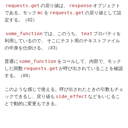
requests.get
response
の戻り値は、
オブジェクト
mc
requests.get
である。モック
を
の戻り値として設
定する。（#2）
some_function
text
では、このうち、
プロパティを
利用しているので、 そこにテスト用のテキストファイル
の中身を仕掛ける。（#3）
some_function
普通に
をコールして、内部で、モック
requests.get
した関数
が呼び出されていることを確認
する。（#4）
このような感じで使える。呼び出されたときの引数もチェ
side_effect
ックできるし、戻り値も
などをいじるこ
とで動的に変更もできる。