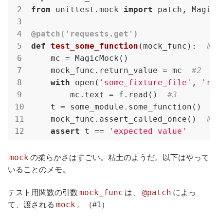
from
 unittest.mock 
import
 patch, MagicM
@patch('requests.get')
def
test_some_function
(mock_func)
:
#1
    mc = MagicMock()

    mock_func.return_value = mc  
#2
with
 open(
'some_fixture_file'
, 
'r'
        mc.text = f.read()  
#3
    t = some_module.some_function()

    mock_func.assert_called_once()  
#4
assert
 t == 
'expected value'
mock
の柔らかさはすごい。粘土のようだ。以下はやって
いることのメモ。
mock_func
@patch
テスト用関数の引数
は、
によっ
mock
て、渡される
。（#1）