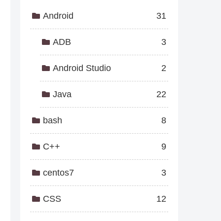
Android
31
ADB
3
Android Studio
2
Java
22
bash
8
C++
9
centos7
3
CSS
12