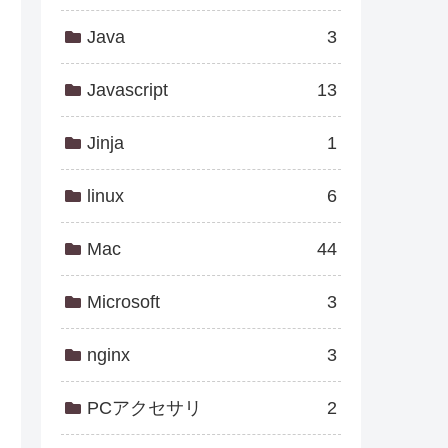
Java
3
Javascript
13
Jinja
1
linux
6
Mac
44
Microsoft
3
nginx
3
PCアクセサリ
2