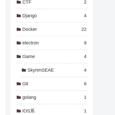
CTF
2
Django
4
Docker
22
electron
9
Game
4
SkyrimSEAE
4
Git
6
golang
1
iOS系
1