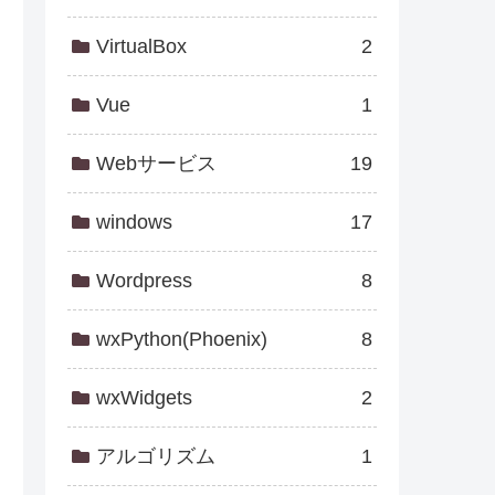
VirtualBox
2
Vue
1
Webサービス
19
windows
17
Wordpress
8
wxPython(Phoenix)
8
wxWidgets
2
アルゴリズム
1