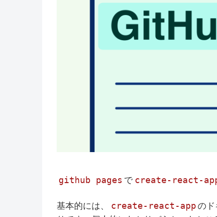
github pages
create-react-ap
で
create-react-app
基本的には、
のド