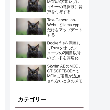
MODの字幕やプレ
イヤーの選択肢に音
声を付与する
Text-Generation-
Webuiでllama.cpp
だけをアップデート
する
Dockerfileを調整し
てRustを使ったイ
メージの2回目以降
のビルドを高速化す
る
Skyrim AEのMOD、
GT SOFTBODYで
MCMに項目が追加
されないときのメモ
カテゴリー