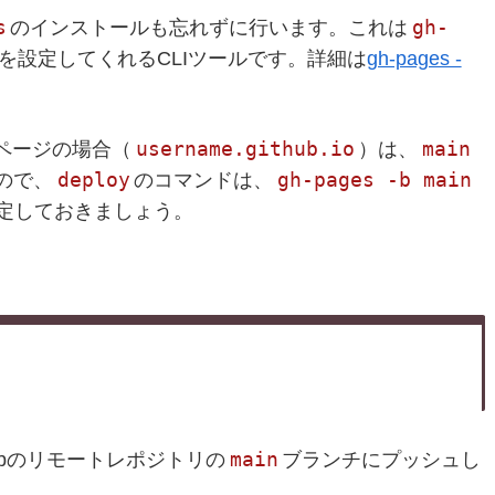
s
gh-
のインストールも忘れずに行います。これは
を設定してくれるCLIツールです。詳細は
gh-pages -
username.github.io
main
ページの場合（
）は、
deploy
gh-pages -b main
ので、
のコマンドは、
定しておきましょう。
main
ubのリモートレポジトリの
ブランチにプッシュし