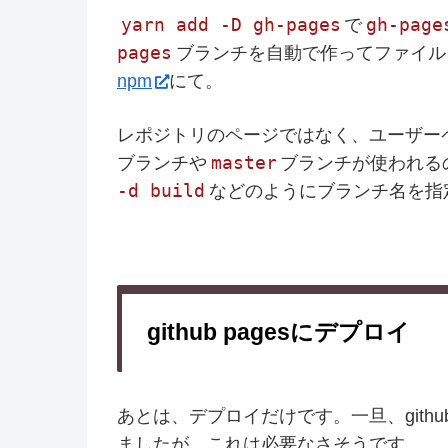
yarn add -D gh-pages
gh-page
で
pages
ブランチを自動で作ってファイル
npm
にて。
レポジトリのページではなく、ユーザー
master
ブランチや
ブランチが使われる
-d build
などのようにブランチ名を指
github pagesにデプロイ
あとは、デプロイだけです。一旦、gith
ましたが、これは必要なさそうです。