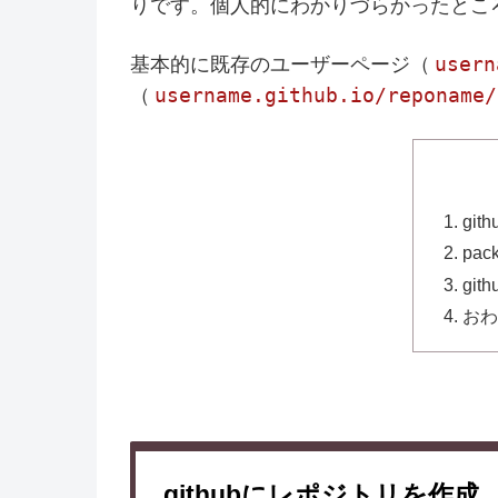
りです。個人的にわかりづらかったとこ
usern
基本的に既存のユーザーページ（
username.github.io/reponame/
（
gi
pack
git
おわ
githubにレポジトリを作成