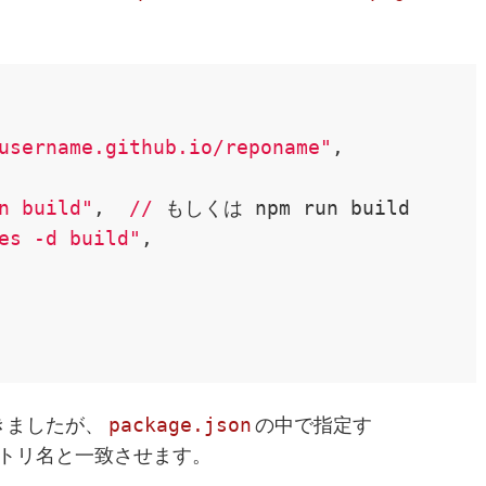
username.github.io/reponame"
,

n build"
,  
//
 もしくは npm run build

es -d build"
,

package.json
書きましたが、
の中で指定す
ポジトリ名と一致させます。