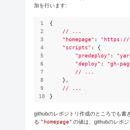
加を行います:
{

//
...
"homepage"
: 
"https://
"scripts"
: {

"predeploy"
: 
"yar
"deploy"
: 
"gh-pag
//
...
    },

//
...
}
githubのレポジトリ作成のところでも
"homepage"
る
の値は、githubのレ