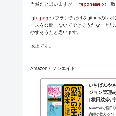
reponame
当然だと思いますが、
の一致
gh-pages
ブランチだけをgithubの
ースを公開しないでできそうだなーと思いまし
やすそうだと思います。
以上です。
Amazonアソシエイト
いちばんやさし
ジョン管理&
| 横田紋奈, 宇
Amazonで横田
講師が教えるバ