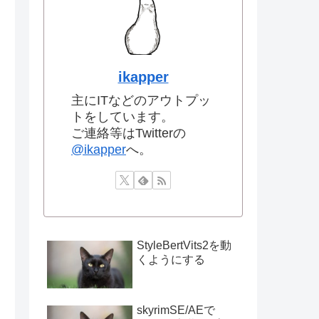
ikapper
主にITなどのアウトプッ
トをしています。
ご連絡等はTwitterの
@ikapper
へ。
StyleBertVits2を動
くようにする
skyrimSE/AEで