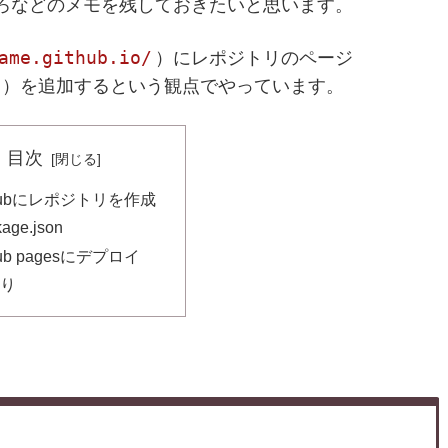
ろなどのメモを残しておきたいと思います。
ame.github.io/
）にレポジトリのページ
）を追加するという観点でやっています。
目次
thubにレポジトリを作成
age.json
hub pagesにデプロイ
り