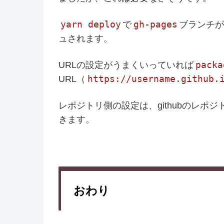
yarn deploy
gh-pages
で
ブランチ
ュされます。
packa
URLの設定がうまくいっていれば
https://username.github.
URL（
レポジトリ側の設定は、githubのレポ
きます。
おわり