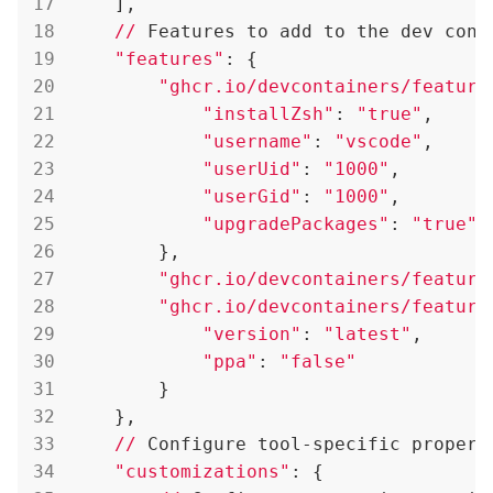
    ],

//
 Features to add to the dev cont
"features"
: {

"ghcr.io/devcontainers/feature
"installZsh"
: 
"true"
,

"username"
: 
"vscode"
,

"userUid"
: 
"1000"
,

"userGid"
: 
"1000"
,

"upgradePackages"
: 
"true"
        },

"ghcr.io/devcontainers/feature
"ghcr.io/devcontainers/feature
"version"
: 
"latest"
,

"ppa"
: 
"false"
        }

    },

//
 Configure tool-specific properti
"customizations"
: {
