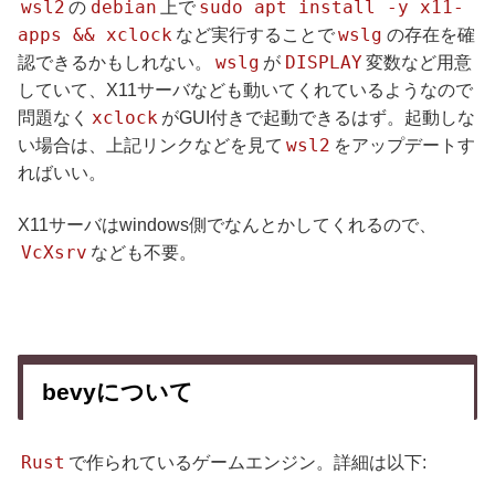
wsl2
debian
sudo apt install -y x11-
の
上で
apps && xclock
wslg
など実行することで
の存在を確
wslg
DISPLAY
認できるかもしれない。
が
変数など用意
していて、X11サーバなども動いてくれているようなので
xclock
問題なく
がGUI付きで起動できるはず。起動しな
wsl2
い場合は、上記リンクなどを見て
をアップデートす
ればいい。
X11サーバはwindows側でなんとかしてくれるので、
VcXsrv
なども不要。
bevyについて
Rust
で作られているゲームエンジン。詳細は以下: