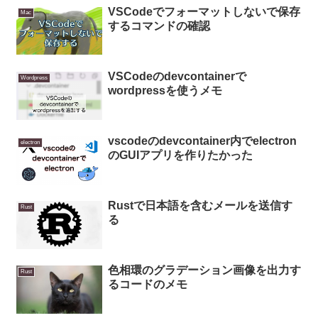
VSCodeでフォーマットしないで保存
Mac
するコマンドの確認
VSCodeのdevcontainerで
Wordpress
wordpressを使うメモ
vscodeのdevcontainer内でelectron
electron
のGUIアプリを作りたかった
Rustで日本語を含むメールを送信す
Rust
る
色相環のグラデーション画像を出力す
Rust
るコードのメモ