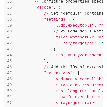
//
 Configure properties specifi
"vscode"
: {

//
 Set *default* container
"settings"
: {

"lldb.executable"
: 
"/u
//
 VS Code don't watch
"files.watcherExclude"
"**/target/**"
: 
tr
                },

"rust-analyzer.checkOn
            },

//
 Add the IDs of extensio
"extensions"
: [

"vadimcn.vscode-lldb"
,

"mutantdino.resourcemo
"rust-lang.rust-analyz
"tamasfe.even-better-t
"serayuzgur.crates"