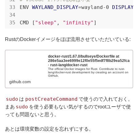
ENV 
WAYLAND_DISPLAY
=wayland-0 
DISPLAY
=
CMD [
"sleep"
, 
"infinity"
]
RustのDockerイメージをほぼ流用させていただいている:
docker-rust/1.67.0/bullseye/Dockerfile at
286e5aa3ee6999e12f0e55f5edf7f8b29ea52fca
· rust-lang/docker-rust
The official Docker images for Rust. Contribute to rust-
lang/docker-rust development by creating an account on
GitHub.
github.com
sudo
postCreateCommand
は
で使うので入れておく。
sudo
まあ
を使う必要もない気がするのでrootユーザで使
っても問題ないと思う。
あとは環境変数の設定を忘れずにする。