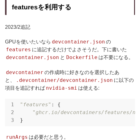
featuresを利用する
2023/2追記
devcontainer.json
GPUを使いたいなら
の
features
に追記するだけでよさそうだ。下に書いた
devcontainer.json
Dockerfile
と
は不要になる。
devcontainer
の作成時に好きなのを選択したあ
.devcontainer/devcontainer.json
と、
に以下の
nvidia-smi
項目を追記すれば
は使える:
"features"
: {

"ghcr.io/devcontainers/features/nv
}
runArgs
は必要だと思う。