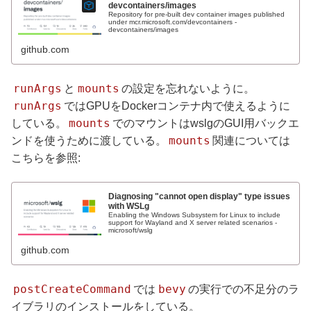
devcontainers/images
Repository for pre-built dev container images published
under mcr.microsoft.com/devcontainers -
devcontainers/images
github.com
runArgs
mounts
と
の設定を忘れないように。
runArgs
ではGPUをDockerコンテナ内で使えるように
mounts
している。
でのマウントはwslgのGUI用バックエ
mounts
ンドを使うために渡している。
関連については
こちらを参照:
Diagnosing "cannot open display" type issues
with WSLg
Enabling the Windows Subsystem for Linux to include
support for Wayland and X server related scenarios -
microsoft/wslg
github.com
postCreateCommand
bevy
では
の実行での不足分のラ
イブラリのインストールをしている。