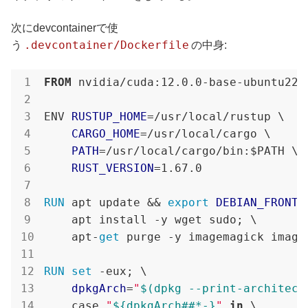
次にdevcontainerで使
.devcontainer/Dockerfile
う
の中身:
FROM
 nvidia/cuda:12.0.0-base-ubuntu22.0
ENV 
RUSTUP_HOME
=/usr/local/rustup \

CARGO_HOME
=/usr/local/cargo \

PATH
=/usr/local/cargo/bin:$PATH \

RUST_VERSION
=1.67.0

RUN
 apt update && 
export
DEBIAN_FRONTE
    apt install -y wget sudo; \

    apt-
get
 purge -y imagemagick imagem
RUN
set
 -eux; \

dpkgArch
=
"
$(dpkg --print-architect
    case 
"
${dpkgArch##*-}
"
in
 \
