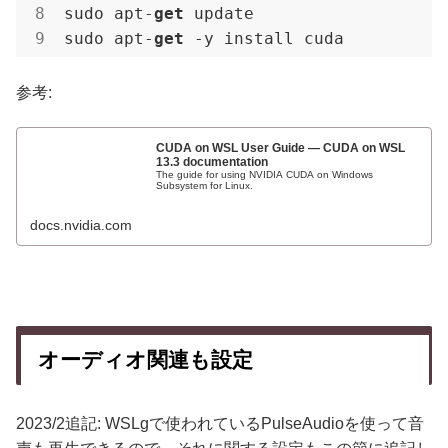
sudo apt-
get
 update

sudo apt-
get
 -y install cuda
参考:
CUDA on WSL User Guide — CUDA on WSL
13.3 documentation
The guide for using NVIDIA CUDA on Windows
Subsystem for Linux.
docs.nvidia.com
オーディオ関連も設定
2023/2追記: WSLgで使われているPulseAudioを使って音