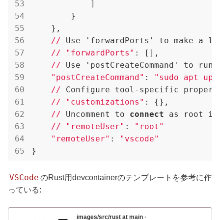
            ]

        }

    },

//
 Use 'forwardPorts' to make a li
//
"forwardPorts"
: [],

//
 Use 'postCreateCommand' to run 
"postCreateCommand"
: 
"sudo apt upd
//
 Configure tool-specific properti
//
"customizations"
: {},

//
 Uncomment to 
connect
 as root in
//
"remoteUser"
: 
"root"
"remoteUser"
: 
"vscode"
}
VSCode
のRust用devcontainerのテンプレートを参考に作
っている:
images/src/rust at main ·