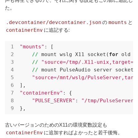
声も再生できるので、それに関する設定もこの節に追記し
た。
.devcontainer/devcontainer.json
mounts
の
と
containerEnv
に追記する:
"mounts"
: [

//
 mount wslg X11 socket(
for
 old v
//
"source=/tmp/.X11-unix,target=/
//
 mount PulseAudio server socket

"source=/mnt/wslg/PulseServer,targ
"containerEnv"
: {

"PULSE_SERVER"
: 
"/tmp/PulseServer"
},
古いバージョンのためのX11の環境変数設定も
containerEnv
に追加すればよかったと若干後悔。