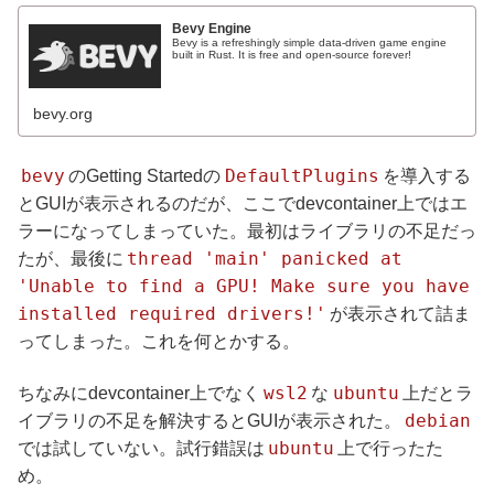
Bevy Engine
Bevy is a refreshingly simple data-driven game engine
built in Rust. It is free and open-source forever!
bevy.org
bevy
DefaultPlugins
のGetting Startedの
を導入する
とGUIが表示されるのだが、ここでdevcontainer上ではエ
ラーになってしまっていた。最初はライブラリの不足だっ
thread 'main' panicked at
たが、最後に
'Unable to find a GPU! Make sure you have
installed required drivers!'
が表示されて詰ま
ってしまった。これを何とかする。
wsl2
ubuntu
ちなみにdevcontainer上でなく
な
上だとラ
debian
イブラリの不足を解決するとGUIが表示された。
ubuntu
では試していない。試行錯誤は
上で行ったた
め。