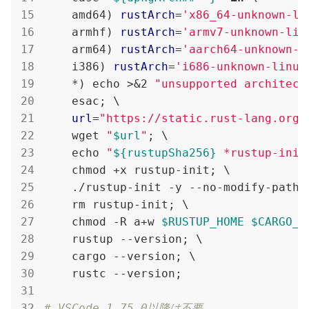
    amd64) 
rustArch
=
'x86_64-unknown-li
    armhf) 
rustArch
=
'armv7-unknown-lin
    arm64) 
rustArch
=
'aarch64-unknown-l
    i386) 
rustArch
=
'i686-unknown-linux
    *) echo >&2 
"unsupported architect
    esac; \

url
=
"https://static.rust-lang.org/
    wget 
"
$url
"
; \

    echo 
"
${rustupSha256}
 *rustup-init
    chmod +x rustup-init; \

    ./rustup-init -y --no-modify-path 
    rm rustup-init; \

    chmod -R a+w 
$RUSTUP_HOME
$CARGO_H
    rustup --version; \

    cargo --version; \

    rustc --version;

# VSCode 1.75.0以降は不要