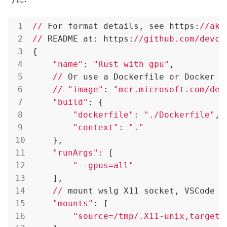
//
 For format details, see https:
//aka
//
 README at: https:
//github.com/devco
{

"name"
: 
"Rust with gpu"
,

//
 Or use a Dockerfile or Docker C
//
"image"
: 
"mcr.microsoft.com/dev
"build"
: {

"dockerfile"
: 
"./Dockerfile"
,

"context"
: 
"."
    },

"runArgs"
: [

"--gpus=all"
    ],

//
 mount wslg X11 socket, VSCode
"mounts"
: [

"source=/tmp/.X11-unix,target=