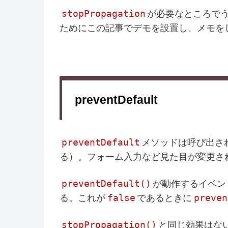
stopPropagation
が必要なところで
ためにこの記事でデモを設置し、メモを
preventDefault
preventDefault
メソッドは呼び出さ
る）。フォーム入力など見た目が変更さ
preventDefault()
が動作するイベン
false
preven
る。これが
であるときに
stopPropagation()
と同じ効果はな