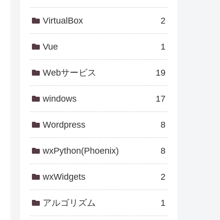
VirtualBox
2
Vue
1
Webサービス
19
windows
17
Wordpress
8
wxPython(Phoenix)
8
wxWidgets
2
アルゴリズム
1