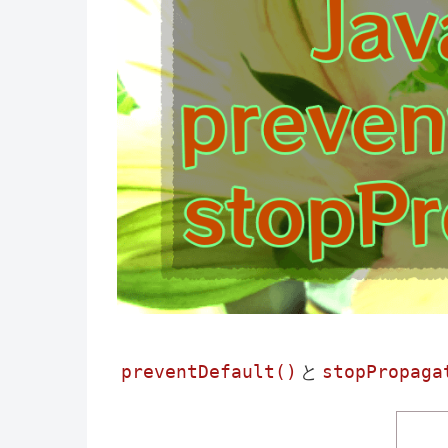
preventDefault()
stopPropaga
と