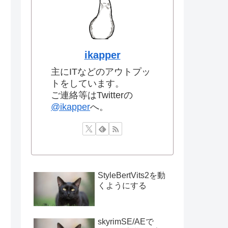
ikapper
主にITなどのアウトプッ
トをしています。
ご連絡等はTwitterの
@ikapper
へ。
StyleBertVits2を動
くようにする
skyrimSE/AEで