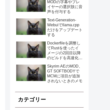
MODの字幕やプレ
イヤーの選択肢に音
声を付与する
Text-Generation-
Webuiでllama.cpp
だけをアップデート
する
Dockerfileを調整し
てRustを使ったイ
メージの2回目以降
のビルドを高速化す
る
Skyrim AEのMOD、
GT SOFTBODYで
MCMに項目が追加
されないときのメモ
カテゴリー