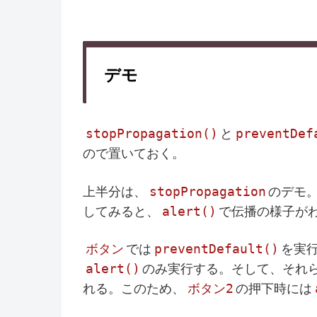
デモ
stopPropagation()
preventDef
と
ので置いておく。
stopPropagation
上半分は、
のデモ
alert()
してみると、
で伝播の様子が
ボタン
preventDefault()
では
を実
alert()
のみ実行する。そして、それ
ボタン2
れる。このため、
の押下時には