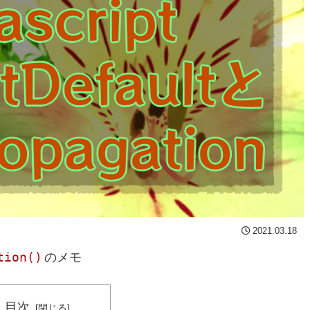
2021.03.18
tion()
のメモ
目次