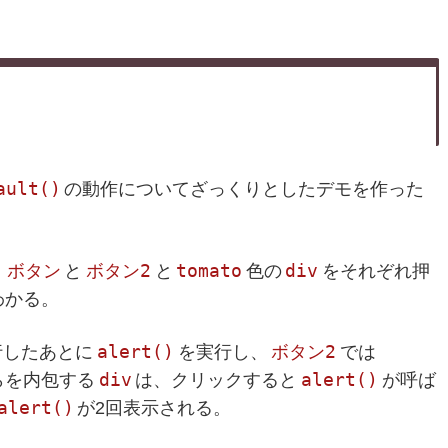
ault()
の動作についてざっくりとしたデモを作った
ボタン
ボタン2
tomato
div
。
と
と
色の
をそれぞれ押
わかる。
alert()
ボタン2
行したあとに
を実行し、
では
div
alert()
らを内包する
は、クリックすると
が呼ば
alert()
が2回表示される。