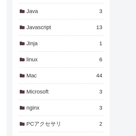
Java
3
Javascript
13
Jinja
1
linux
6
Mac
44
Microsoft
3
nginx
3
PCアクセサリ
2