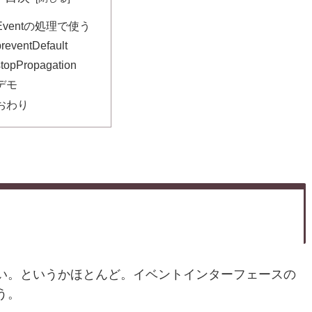
Eventの処理で使う
preventDefault
stopPropagation
デモ
おわり
い。というかほとんど。イベントインターフェースの
う。