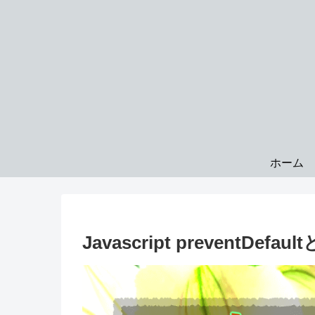
ホーム
Javascript preventDefaul