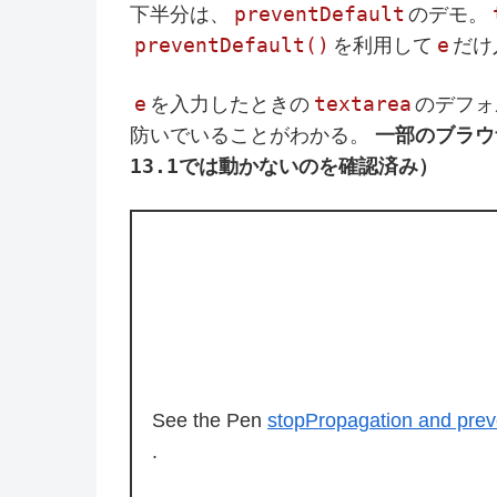
preventDefault
下半分は、
のデモ。
preventDefault()
e
を利用して
だけ
e
textarea
を入力したときの
のデフォ
防いでいることがわかる。
一部のブラウ
13.1
では動かないのを確認済み）
See the Pen
stopPropagation and prev
.