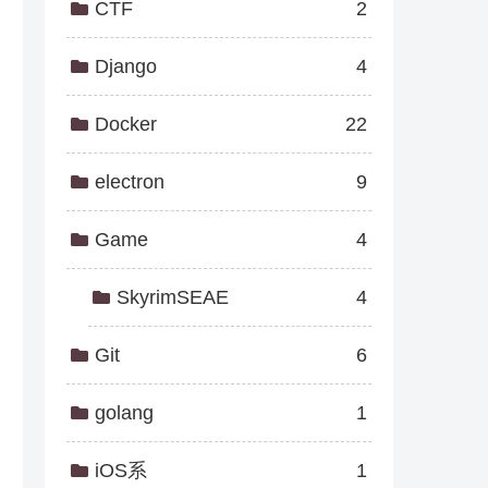
CTF
2
Django
4
Docker
22
electron
9
Game
4
SkyrimSEAE
4
Git
6
golang
1
iOS系
1