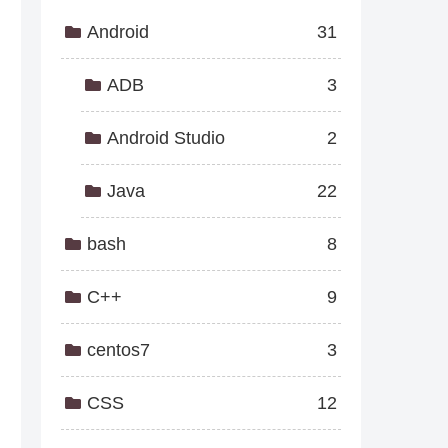
Android
31
ADB
3
Android Studio
2
Java
22
bash
8
C++
9
centos7
3
CSS
12