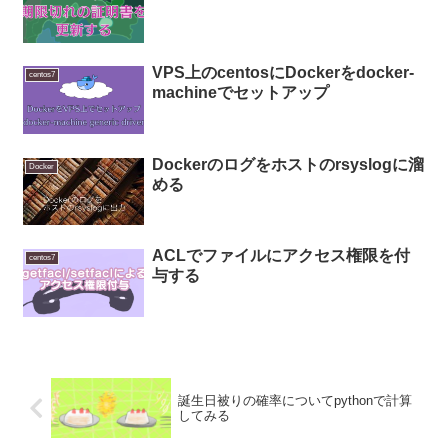
VPS上のcentosにDockerをdocker-
centos7
machineでセットアップ
Dockerのログをホストのrsyslogに溜
Docker
める
ACLでファイルにアクセス権限を付
centos7
与する
誕生日被りの確率についてpythonで計算
してみる