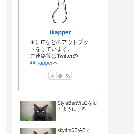
ikapper
主にITなどのアウトプッ
トをしています。
ご連絡等はTwitterの
@ikapper
へ。
StyleBertVits2を動
くようにする
skyrimSE/AEで