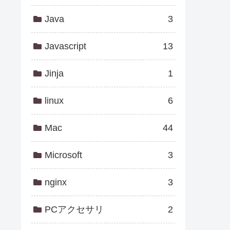
Java
3
Javascript
13
Jinja
1
linux
6
Mac
44
Microsoft
3
nginx
3
PCアクセサリ
2