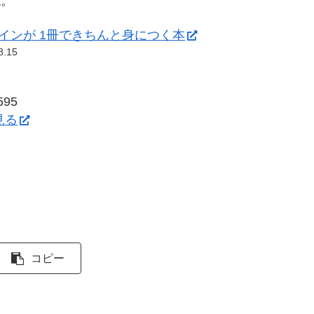
ね。
デザインが 1冊できちんと身につく本
8.15
95
を見る
コピー