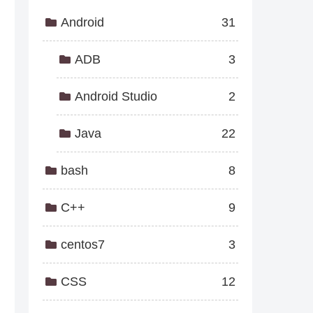
Android
31
ADB
3
Android Studio
2
Java
22
bash
8
C++
9
centos7
3
CSS
12