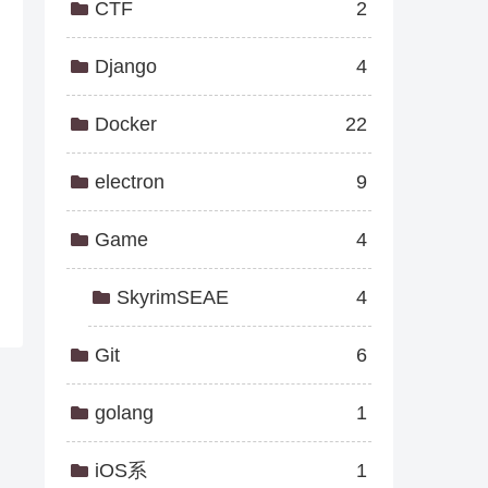
CTF
2
Django
4
Docker
22
electron
9
Game
4
SkyrimSEAE
4
Git
6
golang
1
iOS系
1