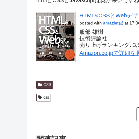
htmlとCSSとJavascriptは奥が深いです
HTML&CSSとWeb
posted with
amazlet
at 17.0
服部 雄樹
技術評論社
売り上げランキング: 3,5
Amazon.co.jpで詳細
CSS
css