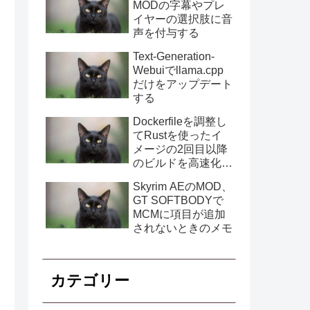
MODの字幕やプレ
イヤーの選択肢に音
声を付与する
Text-Generation-
Webuiでllama.cpp
だけをアップデート
する
Dockerfileを調整し
てRustを使ったイ
メージの2回目以降
のビルドを高速化す
る
Skyrim AEのMOD、
GT SOFTBODYで
MCMに項目が追加
されないときのメモ
カテゴリー