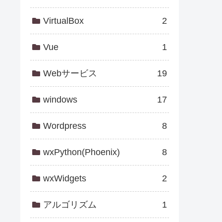
VirtualBox
2
Vue
1
Webサービス
19
windows
17
Wordpress
8
wxPython(Phoenix)
8
wxWidgets
2
アルゴリズム
1