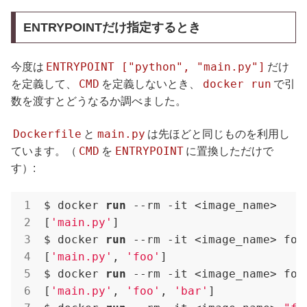
ENTRYPOINTだけ指定するとき
ENTRYPOINT ["python", "main.py"]
今度は
だけ
CMD
docker run
を定義して、
を定義しないとき、
で引
数を渡すとどうなるか調べました。
Dockerfile
main.py
と
は先ほどと同じものを利用し
CMD
ENTRYPOINT
ています。（
を
に置換しただけで
す）:
$ docker 
run
 --rm -it <image_name>
[
'main.py'
]

$ docker 
run
 --rm -it <image_name> foo
[
'main.py'
, 
'foo'
]

$ docker 
run
 --rm -it <image_name> foo
[
'main.py'
, 
'foo'
, 
'bar'
]
