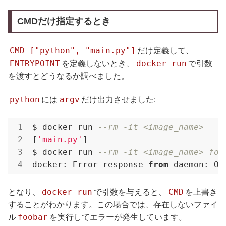
CMDだけ指定するとき
CMD ["python", "main.py"]
だけ定義して、
ENTRYPOINT
docker run
を定義しないとき、
で引数
を渡すとどうなるか調べました。
python
argv
には
だけ出力させました:
$ docker run 
--rm -it <image_name>
[
'main.py'
]

$ docker run 
--rm -it <image_name> foo
docker: Error response 
from
 daemon: OC
docker run
CMD
となり、
で引数を与えると、
を上書き
することがわかります。この場合では、存在しないファイ
foobar
ル
を実行してエラーが発生しています。