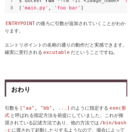
$ docker 
run
 --rm -it <image_name> 
"fo
[
'main.py'
, 
'foo bar'
]
ENTRYPOINT
の後ろに引数が追加されていくことがわか
ります。
エントリポイントの名称の通りの動作だと実感できます。
excutable
確実に実行される
だということですね。
おわり
["aa", "bb", ...]
exec形
引数を
のように指定する
式
と呼ばれる指定方法を前提にしていました。これが推
/bin/bash
奨されている記述方法であり、他の方法では
-c
に渡されて起動したりするようなので、場合によって