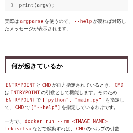
print(argv);
argparse
--help
実際は
を使うので、
が渡れば対応し
たメッセージが表示されます。
何が起きているか
ENTRYPOINT
CMD
CMD
と
が両方指定されているとき、
ENTRYPOINT
は
の引数として機能します。そのため
ENTRYPOINT
["python", "main.py"]
で
を指定し
CMD
["--help"]
て、
で
を指定しているわけです。
docker run --rm <IMAGE_NAME>
一方で、
tekisetsu
CMD
--
などで起動すれば、
のヘルプの引数