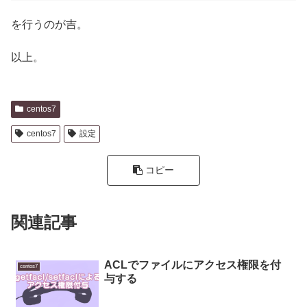
を行うのが吉。
以上。
centos7
centos7
設定
コピー
関連記事
ACLでファイルにアクセス権限を付
centos7
与する