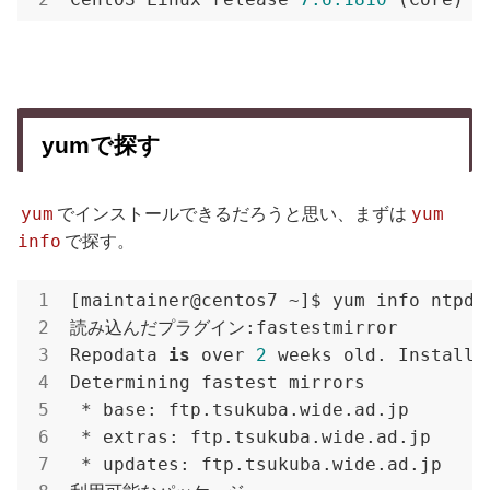
yumで探す
yum
yum
でインストールできるだろうと思い、まずは
info
で探す。
[maintainer@centos7 ~]$ yum info ntpdat
読み込んだプラグイン:fastestmirror

Repodata 
is
 over 
2
 weeks old. Install 
Determining fastest mirrors

 * base: ftp.tsukuba.wide.ad.jp

 * extras: ftp.tsukuba.wide.ad.jp

 * updates: ftp.tsukuba.wide.ad.jp
