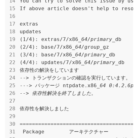
You can try to solve this issue by usi
If above article doesn't help to resol
extras                                
updates                               
(1/4): extras/7/x86
_64/primary_
db     
(2/4): base/7/x86
_64/group_
gz         
(3/4): base/7/x86
_64/primary_
db       
(4/4): updates/7/x86
_64/primary_
db    
依存性の解決をしています

--> トランザクションの確認を実行しています。

---> パッケージ ntpdate.x86
_64 0:4.2.6p
--> 依存性解決を終了しました。

依存性を解決しました

======================================
 Package        アーキテクチャー
