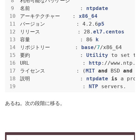
利用可能なパッケージ

名前                : 
ntpdate
アーキテクチャー    : 
x86_64
バージョン          : 4.2.6
p5
リリース            : 28.
el7.centos
容量                : 86 
k
リポジトリー        : 
base
/
7
/x86_64

要約                : 
Utility
 to set th
URL                 : 
http
://www.ntp.or
ライセンス          : (
MIT
and
 BSD 
and
 B
説明                : 
ntpdate
is
 a prog
                    : 
NTP
 servers.
あるね。次の段階に移る。