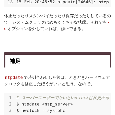
15 Feb 20:45:52 ntpdate[24646]: 
step
 t
休止だったりスタンバイだったり保存だったりしているの
-
で、システムクロックはめちゃくちゃな状態。それでも
d
オプションを外していれば、修正できる。
補足
ntpdate
で時刻合わせした後は、ときどきハードウェア
クロックも修正したほうがいいと思う。なので、
# スーパーユーザーでないとhwclockは変更不可
$ ntpdate <ntp_server>

$ hwclock --systohc