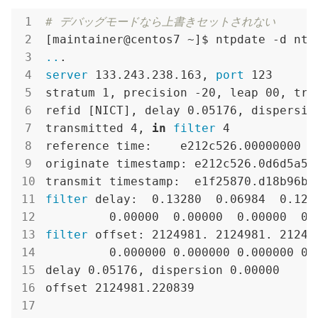
# デバッグモードなら上書きセットされない
..
.
server 
133.243.238.163,
 port 
123

stratum 1, precision -20, leap 00, trus
refid [NICT], delay 0.05176, dispersion
transmitted 4, 
in
 filter 
4

reference time:    e212c526.00000000  
originate timestamp: e212c526.0d6d5a5c
transmit timestamp:  e1f25870.d18b96bb
filter 
delay:  0.13280  0.06984  0.1259
         0.00000  0.00000  0.00000  0.
filter 
offset: 2124981. 2124981. 212498
         0.000000 0.000000 0.000000 0.0
delay 0.05176, dispersion 0.00000

offset 2124981.220839
