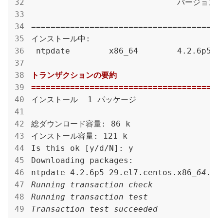
                              バージョン
                                      
======================================
 ntpdate        x86_64        4.2.6p5-
トランザクションの要約

======================================
インストール  1 パッケージ

総ダウンロード容量: 86 k

インストール容量: 121 k

Is this ok [y/d/N]: y

Downloading packages:

ntpdate-4.2.6p5-29.el7.centos.x86
_64.r
Running transaction check

Running transaction test

Transaction test succeeded
