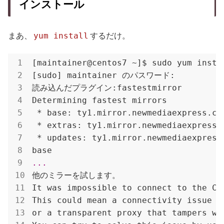
インストール
yum install
まあ、
するだけ。
[maintainer@centos7 ~]$ sudo yum instal
[sudo] maintainer のパスワード:

読み込んだプラグイン:fastestmirror

 * base: ty1.mirror.newmediaexpress.co
 * extras: ty1.mirror.newmediaexpress.
 * updates: ty1.mirror.newmediaexpress
他のミラーを試します。

It was impossible to connect to the Cen
This could mean a connectivity issue i
or a transparent proxy that tampers wi