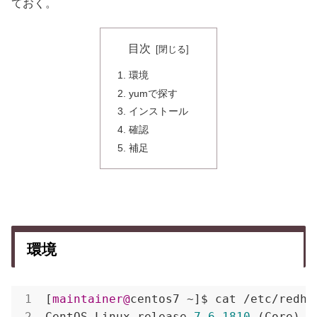
ておく。
目次
環境
yumで探す
インストール
確認
補足
環境
[
maintainer@
centos7 ~]$ cat /etc/redhat
CentOS Linux release 
7.6
.1810
 (Core) 