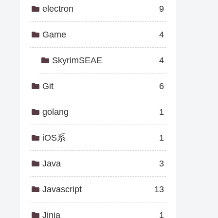
electron
9
Game
4
SkyrimSEAE
4
Git
6
golang
1
iOS系
1
Java
3
Javascript
13
Jinja
1