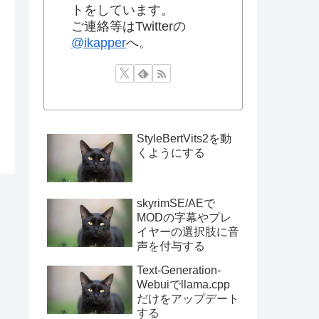
トをしています。
ご連絡等はTwitterの
@ikapper
へ。
StyleBertVits2を動
くようにする
skyrimSE/AEで
MODの字幕やプレ
イヤーの選択肢に音
声を付与する
Text-Generation-
Webuiでllama.cpp
だけをアップデート
する