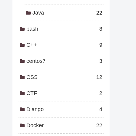
Java
22
bash
8
C++
9
centos7
3
CSS
12
CTF
2
Django
4
Docker
22