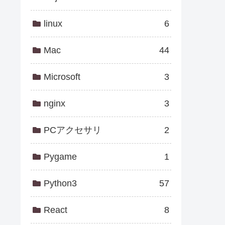
linux
6
Mac
44
Microsoft
3
nginx
3
PCアクセサリ
2
Pygame
1
Python3
57
React
8