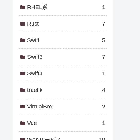
RHEL系
1
Rust
7
Swift
5
Swift3
7
Swift4
1
traefik
4
VirtualBox
2
Vue
1
Webサービス
19