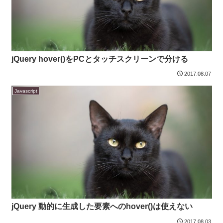
jQuery hover()をPCとタッチスクリーンで分ける
2017.08.07
Javascript
jQuery 動的に生成した要素へのhover()は使えない
2017.08.03