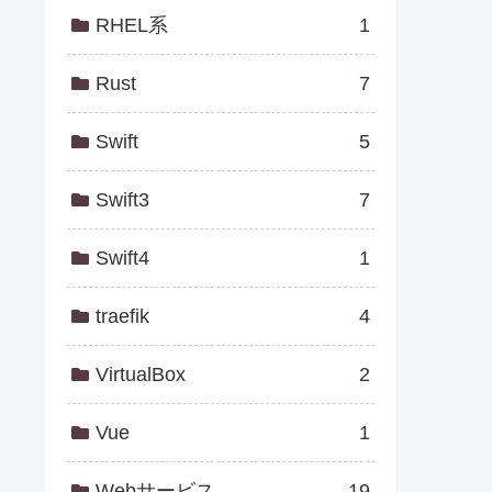
RHEL系
1
Rust
7
Swift
5
Swift3
7
Swift4
1
traefik
4
VirtualBox
2
Vue
1
Webサービス
19