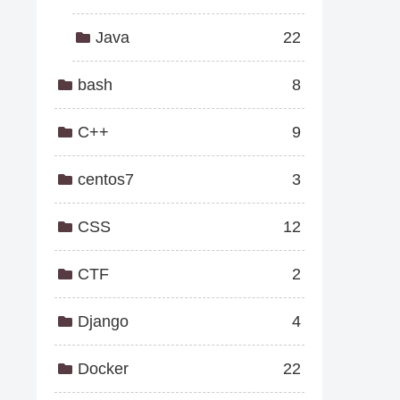
Java
22
bash
8
C++
9
centos7
3
CSS
12
CTF
2
Django
4
Docker
22