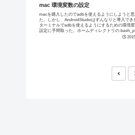
mac 環境変数の設定
macを購入したのでadbを使えるようにしようと
た。しかし、AndroidStudioはすんなりと導入で
ターミナルでadbを使えるようにするための環境
設定に手間取った。ホームディレクトリの.bash_prof
にexp...
2015
前
へ