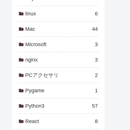
linux
6
Mac
44
Microsoft
3
nginx
3
PCアクセサリ
2
Pygame
1
Python3
57
React
8