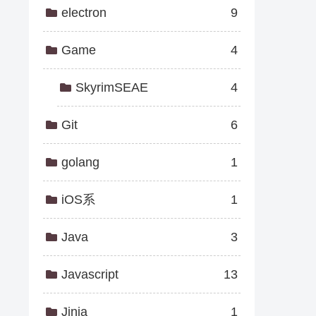
electron
9
Game
4
SkyrimSEAE
4
Git
6
golang
1
iOS系
1
Java
3
Javascript
13
Jinja
1