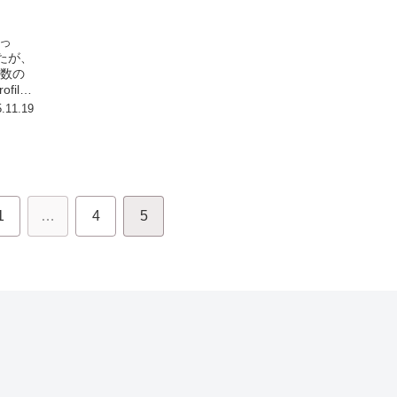
思っ
きたが、
変数の
ile
.11.19
1
…
4
5