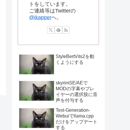
トをしています。
ご連絡等はTwitterの
@ikapper
へ。
StyleBertVits2を動
くようにする
skyrimSE/AEで
MODの字幕やプレ
イヤーの選択肢に音
声を付与する
Text-Generation-
Webuiでllama.cpp
だけをアップデート
する