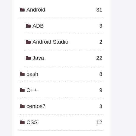
Android
31
ADB
3
Android Studio
2
Java
22
bash
8
C++
9
centos7
3
CSS
12