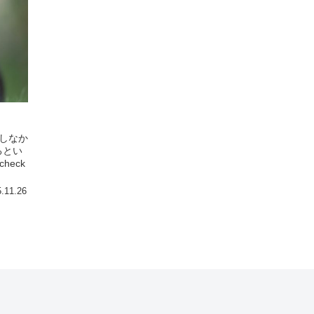
起動しなか
るとい
heck
.11.26