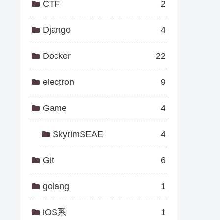
CTF
2
Django
4
Docker
22
electron
9
Game
4
SkyrimSEAE
4
Git
6
golang
1
iOS系
1