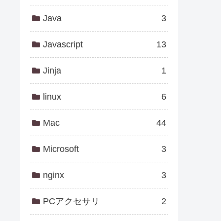
Java
3
Javascript
13
Jinja
1
linux
6
Mac
44
Microsoft
3
nginx
3
PCアクセサリ
2