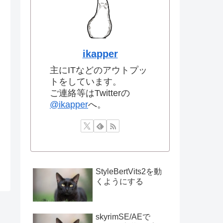
ikapper
主にITなどのアウトプッ
トをしています。
ご連絡等はTwitterの
@ikapper
へ。
StyleBertVits2を動
くようにする
skyrimSE/AEで