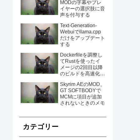
MODの字幕やプレ
イヤーの選択肢に音
声を付与する
Text-Generation-
Webuiでllama.cpp
だけをアップデート
する
Dockerfileを調整し
てRustを使ったイ
メージの2回目以降
のビルドを高速化す
る
Skyrim AEのMOD、
GT SOFTBODYで
MCMに項目が追加
されないときのメモ
カテゴリー