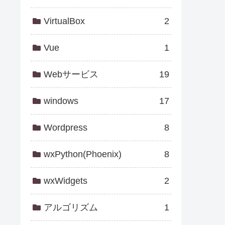
VirtualBox
2
Vue
1
Webサービス
19
windows
17
Wordpress
8
wxPython(Phoenix)
8
wxWidgets
2
アルゴリズム
1