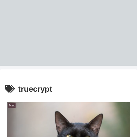
truecrypt
Mac